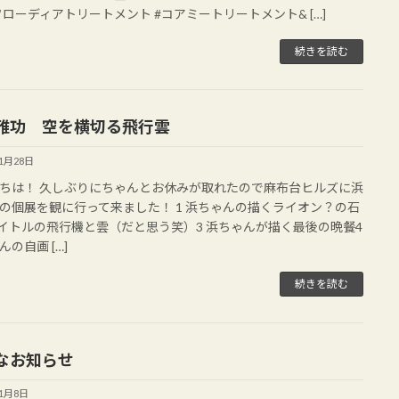
 #フローディアトリートメント #コアミートリートメント& […]
続きを読む
雅功 空を横切る飛行雲
11月28日
ちは！ 久しぶりにちゃんとお休みが取れたので麻布台ヒルズに浜
の個展を観に行って来ました！ 1 浜ちゃんの描くライオン？の石
タイトルの飛行機と雲（だと思う笑）3 浜ちゃんが描く最後の晩餐4
の自画 […]
続きを読む
なお知らせ
11月8日