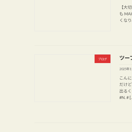
【大切
も M
くなり
ツー
ブログ
2025年
こんに
だけど
出るく
#N. # [