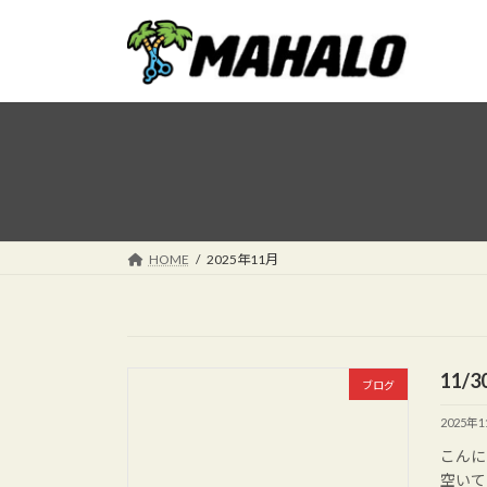
コ
ナ
ン
ビ
テ
ゲ
ン
ー
ツ
シ
へ
ョ
ス
ン
キ
に
ッ
移
プ
動
HOME
2025年11月
11/
ブログ
2025年
こんに
空いて